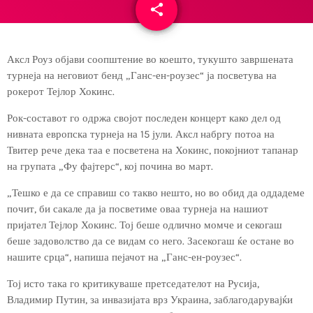
share
email
Аксл Роуз објави соопштение во коешто, тукушто завршената
турнеја на неговиот бенд „Ганс-ен-роузес“ ја посветува на
рокерот Тејлор Хокинс.
Рок-составот го одржа својот последен концерт како дел од
нивната европска турнеја на 15 јули. Аксл набргу потоа на
Твитер рече дека таа е посветена на Хокинс, покојниот тапанар
на групата „Фу фајтерс“, кој почина во март.
„Тешко е да се справиш со такво нешто, но во обид да оддадеме
почит, би сакале да ја посветиме оваа турнеја на нашиот
пријател Тејлор Хокинс. Тој беше одлично момче и секогаш
беше задоволство да се видам со него. Засекогаш ќе остане во
нашите срца“, напиша пејачот на „Ганс-ен-роузес“.
Тој исто така го критикуваше претседателот на Русија,
Владимир Путин, за инвазијата врз Украина, заблагодарувајќи