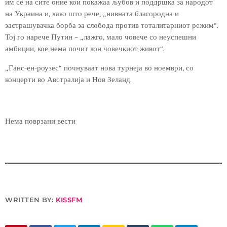
им се на сите оние кои покажаа љубов и поддршка за народот
на Украина и, како што рече, „нивната благородна и
застрашувачка борба за слобода против тоталитарниот режим“.
Тој го нарече Путин – „лажго, мало човече со неуспешни
амбиции, кое нема почит кон човечкиот живот“.
„Ганс-ен-роузес“ почнуваат нова турнеја во ноември, со
концерти во Австралија и Нов Зеланд.
Нема поврзани вести
WRITTEN BY:
KISSFM