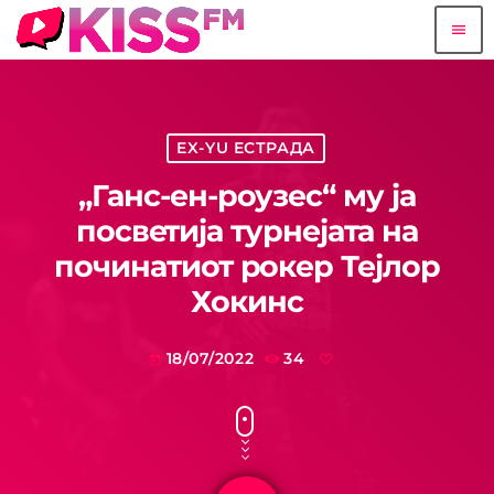
menu
EX-YU ЕСТРАДА
„Ганс-ен-роузес“ му ја
посветија турнејата на
починатиот рокер Тејлор
Хокинс
18/07/2022
34
today