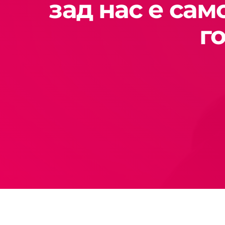
зад нас е сам
г