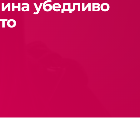
раина убедливо
то