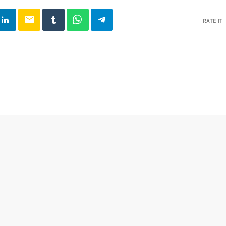
email
RATE IT