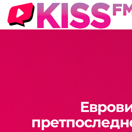
Еврови
претпоследно