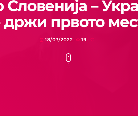
о Словенија – Ук
о држи првото мес
18/03/2022
19
today