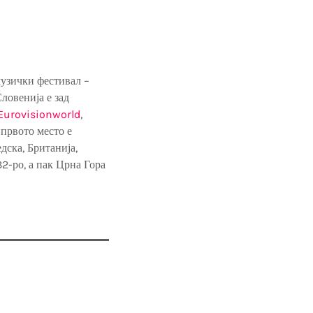
музички фестивал –
ловенија е зад
Eurovisionworld
,
 првото место е
дска, Британија,
32-ро, а пак Црна Гора