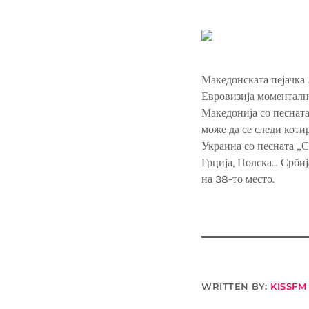
Македонската пејачка 
Евровизија моментално
Македонија со песната
може да се следи коти
Украина со песната „С
Грција, Полска… Србија
на 38-то место.
WRITTEN BY:
KISSFM