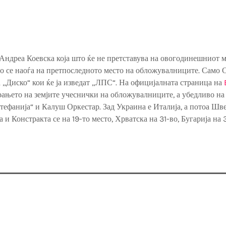
Андреа Коевска која што ќе не претставува на овогодинешниот 
 се наоѓа на претпоследното место на обложувалниците. Само С
 „Диско“ кои ќе ја изведат „ЛПС“. На официјалната страница на
рањето на земјите учеснички на обложувалниците, а убедливо на
тефанија“ и Калуш Оркестар. Зад Украина е Италија, а потоа Шве
 и Констракта се на 19-то место, Хрватска на 31-во, Бугарија на 