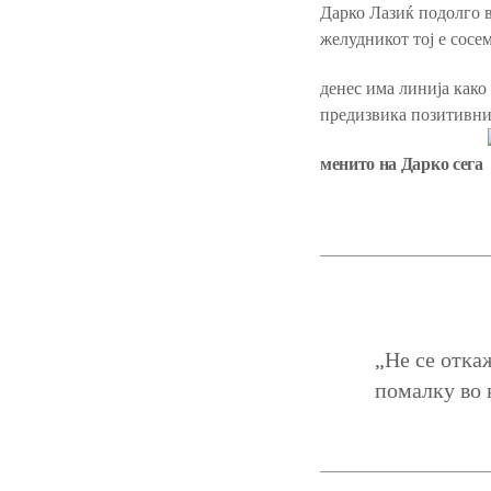
Дарко Лазиќ подолго в
желудникот тој е сосе
денес има линија како
предизвика позитивни
менито на Дарко сега
„Не се отка
помалку во 