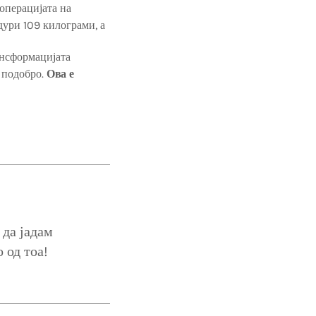
операцијата на
дури 109 килограми, а
ансформацијата
 подобро.
Ова е
 да јадам
 од тоа!