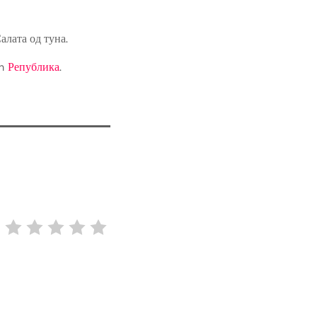
алата од туна.
on
Република
.