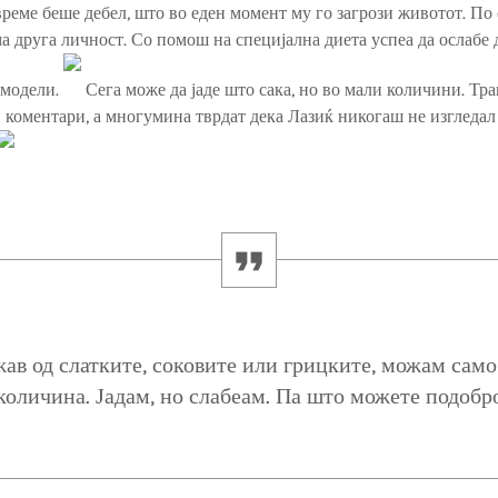
реме беше дебел, што во еден момент му го загрози животот. По 
ма друга личност. Со помош на специјална диета успеа да ослабе 
 модели.
Сега може да јаде што сака, но во мали количини. Тр
 коментари, а многумина тврдат дека Лазиќ никогаш не изгледал
жав од слатките, соковите или грицките, можам само
количина. Јадам, но слабеам. Па што можете подобро