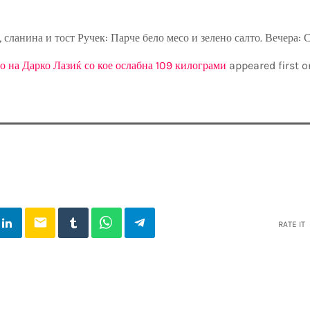
о, сланина и тост Ручек: Парче бело месо и зелено салто. Вечера: С
о на Дарко Лазиќ со кое ослабна 109 килограми
appeared first 
email
RATE IT