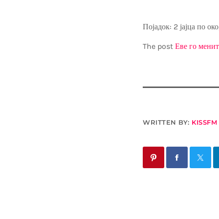
Појадок: 2 јајца по ок
The post
Еве го менит
WRITTEN BY:
KISSFM