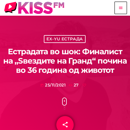
menu
EX-YU ЕСТРАДА
Естрадата во шок: Финалист
на „Ѕвездите на Гранд“ почина
во 36 година од животот
25/11/2021
27
today
share
email