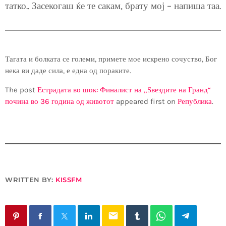
татко.. Засекогаш ќе те сакам, брату мој – напиша таа.
Тагата и болката се големи, примете мое искрено сочуство, Бог
нека ви даде сила, е една од пораките.
The post
Естрадата во шок: Финалист на „Ѕвездите на Гранд“
почина во 36 година од животот
appeared first on
Република
.
WRITTEN BY:
KISSFM
email