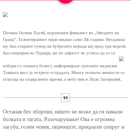
Почина Јасмин Хасиќ, поранешен финалист во „Ѕвездите на
Гранд“. Талентираниот пејач имаше само 36 години. Неодамна
му бил откриен тумор на бубрезите поради кој пред три недели
бил опериран во Турција, но по зафатот не успеал да се се
избори со опаката болест, информираат српските медиуми.
Тажната вест ја потресе естрадата. Многу познати личности се
огласија на социјалните мрежи, а меѓу нив и Лејла Захировиќ.
Останав без зборови, ништо не може да ги намали
болката и тагата.. Разочарување! Ова е огромна
загуба, голем човек, пејачиште, прекрасен сопруг и