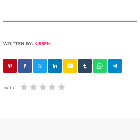
WRITTEN BY:
KISSFM
email
RATE IT