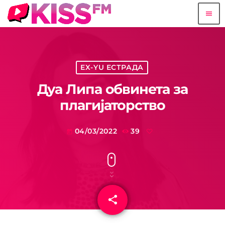
menu
EX-YU ЕСТРАДА
Дуа Липа обвинета за
плагијаторство
04/03/2022
39
today
share
email