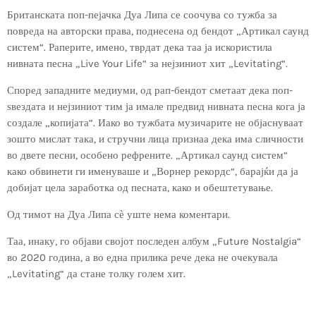
Британската поп-пејачка Дуа Липа се соочува со тужба за
повреда на авторски права, поднесена од бендот „Артикал саунд
систем“. Раперите, имено, тврдат дека таа ја искористила
нивната песна „Live Your Life“ за нејзиниот хит „Levitating“.
Според западните медиуми, од рап-бендот сметаат дека поп-
ѕвездата и нејзиниот тим ја имале предвид нивната песна кога ја
создале „копијата“. Иако во тужбата музичарите не објаснуваат
зошто мислат така, и стручни лица признаа дека има сличности
во двете песни, особено рефрените. „Артикал саунд систем“
како обвинети ги именуваше и „Ворнер рекордс“, барајќи да ја
добијат цела заработка од песната, како и обештетување.
Од тимот на Дуа Липа сѐ уште нема коментари.
Таа, инаку, го објави својот последен албум „Future Nostalgia“
во 2020 година, а во една прилика рече дека не очекувала
„Levitating“ да стане толку голем хит.