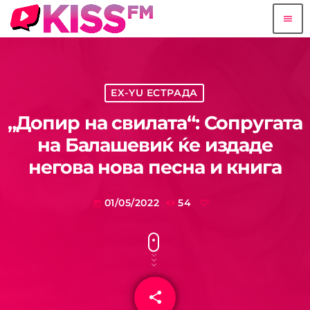
menu
EX-YU ЕСТРАДА
„Допир на свилата“: Сопругата
на Балашевиќ ќе издаде
негова нова песна и книга
01/05/2022
54
today
share
email