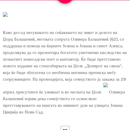
Како дел од негувањето на сеќавањето на ликот и делото на
Џорџ Балашевиќ, неговата сопруга Оливера Балашевиќ (62), со
поддршка и помош на ќерките Јелена и Јована и синот Алекса,
продолжува да го презентира богатото уметничко наследство на
познатиот новосадски поет и кантавтор. Ќе биде претставено
новото издание на стихозбирката на Џоле ​​„Допирот на свила“,
која ќе биде збогатена со необична интимна преписка меѓу
сопружниците. На промоцијата, која семејството ја закажа за 29
април, присутните ќе уживаат и во песната на Џоле.
Оливера
Балашевиќ изјави дека семејството го осмислило
претставувањето на книгата во нивниот дом на улицата Јована
Цвијиќа во Нови Сад.