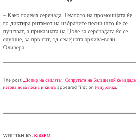
– Како голема серенада. Темпото на промоцијата ќе
го диктира ритамот на избраните песни што ќе се
пуштаат, а приказната на Џоле за серенадата ќе се
слушне, за прв пат, од семејната архива-вели
Оливера.
The post
„Допир на свилата“: Сопругата на Балашевиќ ќе издаде
негова нова песна и книга
appeared first on
Република
.
WRITTEN BY:
KISSFM