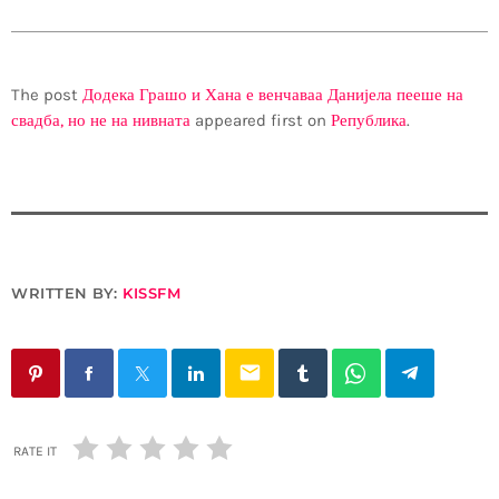
The post
Додека Грашо и Хана е венчаваа Данијела пееше на
свадба, но не на нивната
appeared first on
Република
.
WRITTEN BY:
KISSFM
email
RATE IT