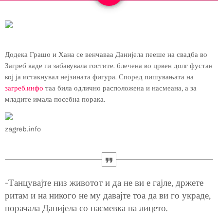
Додека Грашо и Хана се венчаваа Данијела пееше на свадба во
Загреб каде ги забавувала гостите. блечена во црвен долг фустан
кој ја истакнувал нејзината фигура. Според пишувањата на
загреб.инфо
таа била одлично расположена и насмеана, а за
младите имала посебна порака.
zagreb.info
-Танцувајте низ животот и да не ви е гајле, држете
ритам и на никого не му давајте тоа да ви го украде,
порачала Данијела со насмевка на лицето.