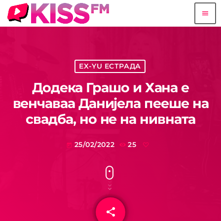
menu
EX-YU ЕСТРАДА
Додека Грашо и Хана е
венчаваа Данијела пееше на
свадба, но не на нивната
25/02/2022
25
today
share
email