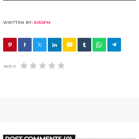
WRITTEN BY:
KISSFM
email
RATE IT
POST COMMENTS (0)