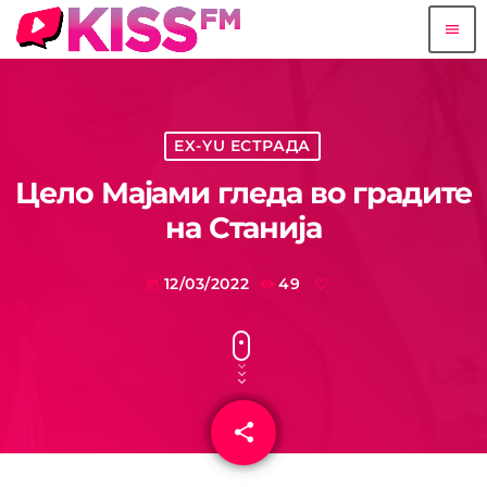
menu
EX-YU ЕСТРАДА
Цело Мајами гледа во градите
на Станија
12/03/2022
49
today
share
email