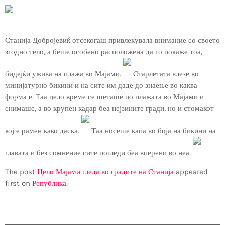
Станија Добројевиќ отсекогаш привлекувала внимание со своето
згодно тело, а беше особено расположена да го покаже тоа,
бидејќи ужива на плажа во Мајами.
Старлетата влезе во
минијатурно бикини и на сите им даде до знаење во каква
форма е. Таа цело време се шеташе по плажата во Мајами и
снимаше, а во крупен кадар беа нејзините гради, но и стомакот
кој е рамен како даска.
Таа носеше капа во боја на бикини на
главата и без сомнение сите погледи беа вперени во неа.
The post
Цело Мајами гледа во градите на Станија
appeared
first on
Република
.