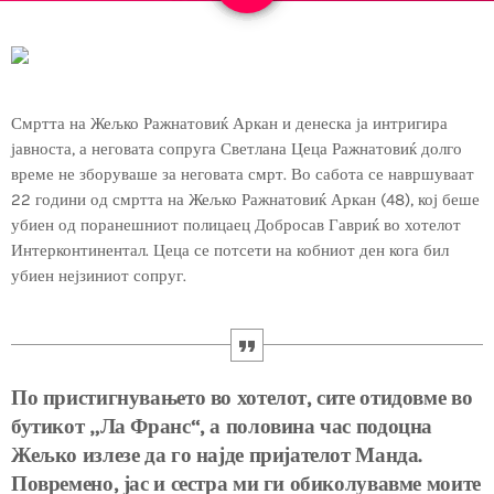
Смртта на Жељко Ражнатовиќ Аркан и денеска ја интригира
јавноста, а неговата сопруга Светлана Цеца Ражнатовиќ долго
време не зборуваше за неговата смрт. Во сабота се навршуваат
22 години од смртта на Жељко Ражнатовиќ Аркан (48), кој беше
убиен од поранешниот полицаец Добросав Гавриќ во хотелот
Интерконтинентал. Цеца се потсети на кобниот ден кога бил
убиен нејзиниот сопруг.
По пристигнувањето во хотелот, сите отидовме во
бутикот „Ла Франс“, а половина час подоцна
Жељко излезе да го најде пријателот Манда.
Повремено, јас и сестра ми ги обиколувавме моите