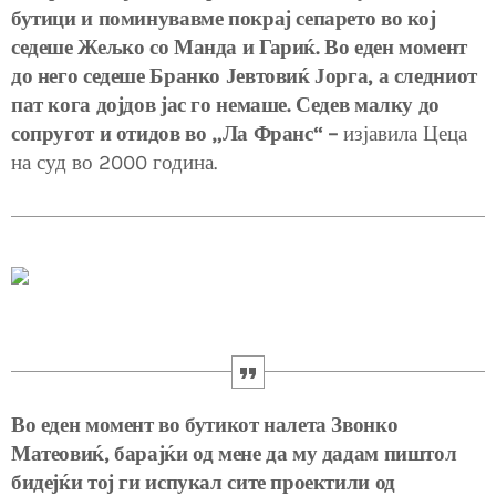
бутици и поминувавме покрај сепарето во кој
седеше Жељко со Манда и Гариќ. Во еден момент
до него седеше Бранко Јевтовиќ Јорга, а следниот
пат кога дојдов јас го немаше. Седев малку до
сопругот и отидов во „Ла Франс“ –
изјавила Цеца
на суд во 2000 година.
Во еден момент во бутикот налета Звонко
Матеовиќ, барајќи од мене да му дадам пиштол
бидејќи тој ги испукал сите проектили од