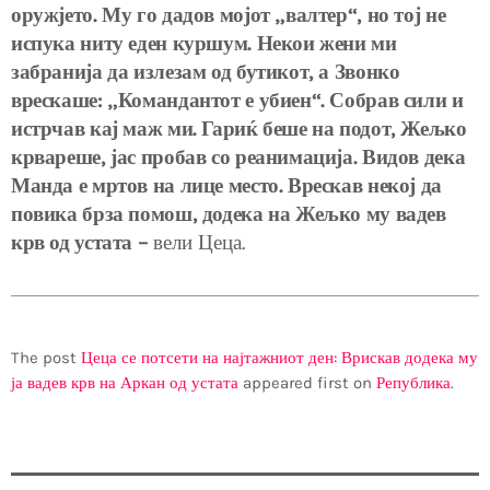
оружјето. Му го дадов мојот „валтер“, но тој не
испука ниту еден куршум. Некои жени ми
забранија да излезам од бутикот, а Звонко
врескаше: „Командантот е убиен“. Собрав сили и
истрчав кај маж ми. Гариќ беше на подот, Жељко
крвареше, јас пробав со реанимација. Видов дека
Манда е мртов на лице место. Врескав некој да
повика брза помош, додека на Жељко му вадев
крв од устата –
вели Цеца.
The post
Цеца се потсети на најтажниот ден: Врискав додека му
ја вадев крв на Аркан од устата
appeared first on
Република
.