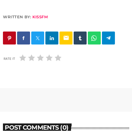
WRITTEN BY:
KISSFM
email
RATE IT
POST COMMENTS (0)