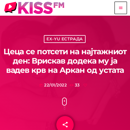
menu
EX-YU ЕСТРАДА
Цеца се потсети на најтажниот
ден: Врискав додека му ја
вадев крв на Аркан од устата
22/01/2022
33
today
share
email