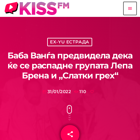
menu
EX-YU ЕСТРАДА
Баба Ванѓа предвидела дека
ќе се распадне групата Лепа
Брена и „Слатки грех“
31/01/2022
110
today
share
email