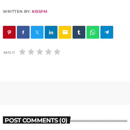
WRITTEN BY:
KISSFM
email
RATE IT
POST COMMENTS (0)