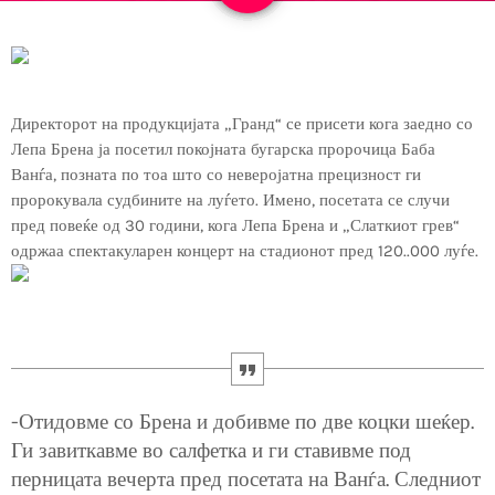
Директорот на продукцијата „Гранд“ се присети кога заедно со
Лепа Брена ја посетил покојната бугарска пророчица Баба
Ванѓа, позната по тоа што со неверојатна прецизност ги
пророкувала судбините на луѓето. Имено, посетата се случи
пред повеќе од 30 години, кога Лепа Брена и „Слаткиот грев“
одржаа спектакуларен концерт на стадионот пред 120..000 луѓе.
-Отидовме со Брена и добивме по две коцки шеќер.
Ги завиткавме во салфетка и ги ставивме под
перницата вечерта пред посетата на Ванѓа. Следниот