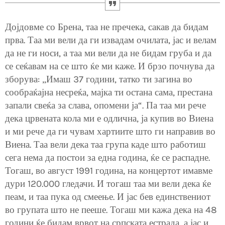
Дојдовме со Брена, таа не пречека, сакав да бидам
прва. Таа ми вели да ги извадам очилата, јас и велам
да не ги носи, а таа ми вели да не бидам груба и да
се сеќавам на се што ќе ми каже. И брзо почнува да
зборува: „Имаш 37 години, татко ти загина во
сообраќајна несреќа, мајка ти остана сама, престана
запали свеќа за слава, опомени ја“. Па таа ми рече
дека црвената кола ми е одлична, ја купив во Виена
и ми рече да ги чувам хартиите што ги направив во
Виена. Таа вели дека таа група каде што работиш
сега нема да постои за една година, ќе се распадне.
Тогаш, во август 1991 година, на концертот имавме
дури 120.000 гледачи. И тогаш таа ми вели дека ќе
пеам, и таа пука од смеење. И јас бев единствениот
во групата што не пееше. Тогаш ми кажа дека на 48
години ќе бидам врвот на српската естрада, а јас и