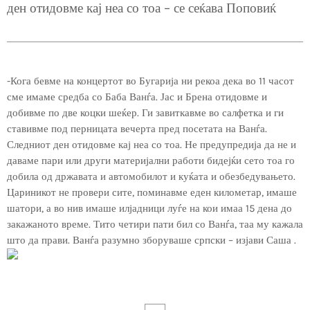
ден отидовме кај неа со тоа – се сеќава Поповиќ
-Кога бевме на концертот во Бугарија ни рекоа дека во 11 часот
сме имаме средба со Баба Ванѓа. Јас и Брена отидовме и
добивме по две коцки шеќер. Ги завиткавме во салфетка и ги
ставивме под перницата вечерта пред посетата на Ванѓа.
Следниот ден отидовме кај неа со тоа. Не предупредија да не и
даваме пари или други материјални работи бидејќи сето тоа го
добила од државата и автомобилот и куќата и обезбедувањето.
Цариникот не провери сите, поминавме еден километар, имаше
шатори, а во нив имаше илјадници луѓе на кои имаа 15 дена до
закажаното време. Тито четири пати бил со Ванѓа, таа му кажала
што да прави. Ванѓа разумно зборуваше српски – изјави Саша .