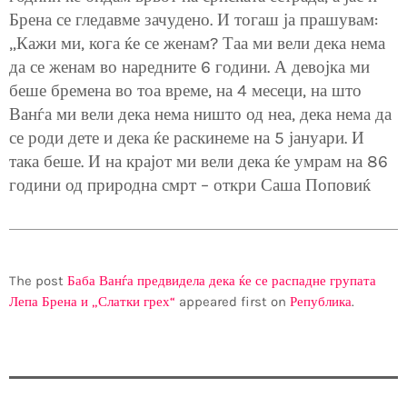
Брена се гледавме зачудено. И тогаш ја прашувам:
„Кажи ми, кога ќе се женам? Таа ми вели дека нема
да се женам во наредните 6 години. А девојка ми
беше бремена во тоа време, на 4 месеци, на што
Ванѓа ми вели дека нема ништо од неа, дека нема да
се роди дете и дека ќе раскинеме на 5 јануари. И
така беше. И на крајот ми вели дека ќе умрам на 86
години од природна смрт – откри Саша Поповиќ
The post
Баба Ванѓа предвидела дека ќе се распадне групата
Лепа Брена и „Слатки грех“
appeared first on
Република
.