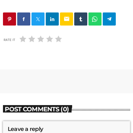
email
RATE IT
POST COMMENTS (0)
Leave a reply