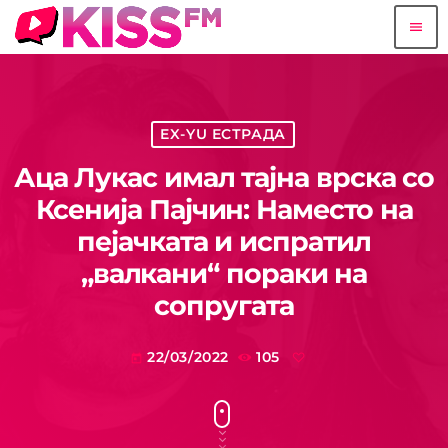
menu
EX-YU ЕСТРАДА
Аца Лукас имал тајна врска со
Ксенија Пајчин: Наместо на
пејачката и испратил
„валкани“ пораки на
сопругата
22/03/2022
105
today