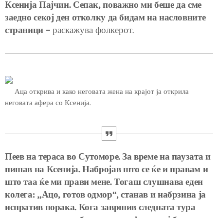
Ксенија Пајчин. Сепак, поважно ми беше да сме
заедно секој ден отколку да бидам на насловните
страници –
раскажува фолкерот.
Аца открива и како неговата жена на крајот ја открила
неговата афера со Ксенија.
Пеев на тераса во Сутоморе. За време на паузата и
пишав на Ксенија. Набројав што се ќе и правам и
што таа ќе ми прави мене. Тогаш слушнава еден
колега: „Ацо, готов одмор“, станав и набрзина ја
испратив порака. Кога завршив следната тура