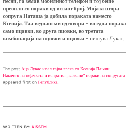
песни, го земав мобилниот телефон и тој беше
преоплн со пораки од истиот број. Мојата втора
сопруга Наташа ја добила пораката наместо
Ксенија. Таа веднаш ми одговори – во една порака
само пцовки, во друга пцовки, во третата
комбинација на пцовки и пцовки –
пишува Лукас.
The post
Аца Лукас имал тајна врска со Ксенија Пајчин:
Наместо на пејачката и испратил „валкани“ пораки на сопругата
appeared first on
Република
.
WRITTEN BY:
KISSFM