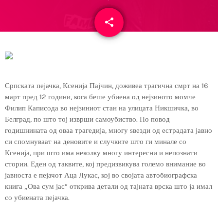
share
email
Српската пејачка, Ксенија Пајчин, доживеа трагична смрт на 16
март пред 12 години, кога беше убиена од нејзиното момче
Филип Каписода во нејзиниот стан на улицата Никшичка, во
Белград, по што тој изврши самоубиство. По повод
годишнината од оваа трагедија, многу ѕвезди од естрадата јавно
си спомнуваат на деновите и случките што ги минале со
Ксенија, при што има неколку многу интересни и непознати
стории. Еден од таквите, кој предизвикува големо внимание во
јавноста е пејачот Аца Лукас, кој во својата автобиографска
книга „Ова сум јас“ открива детали од тајната врска што ја имал
со убиената пејачка.