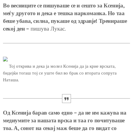
Во весниците се пишуваше се и сешто за Ксенија,
меѓу другото и дека е тешка наркоманка. Но таа
беше убава, силна, пукаше од здравје! Тренираше
секој ден –
пишува Лукас.
Тој открива и дека ја молел Ксенија да ја крие врската,
бидејќи тогаш тој се уште бил во брак со втората сопруга
Наташа.
Од Ксенија барав само едно – да не им кажува на
медиумите за нашата врска и таа го почитуваше
тоа. А, сонот на секој маж беше да го видат со