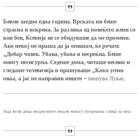
Бевме заедно една година. Врската ни беше
страсна и искрена. За разлика од повеќето жени со
кои бев, Ксенија не се обидуваше да ме промени.
Ако некој ме праша да ја опишам, ќе речам:
„Добар човек. Убава, убава и несреќна. Беше
многу несигурна. Седеше дома, читаше весник и
гледаше телевизија и прашуваше „Како успеа
оваа, а јас не направив ништо –
пишува Лукас.
Аца вели дека медиумите имале многу погрешна слика за неа.