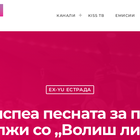
КАНАЛИ
KISS ТВ
ЕМИСИИ
EX-YU ЕСТРАДА
испеа песната за 
лжи со „Волиш ли