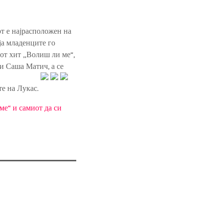
от е најрасположен на
оја младенците го
иот хит „Волиш ли ме“,
 и Саша Матич, а се
те на Лукас.
ме“ и самиот да си