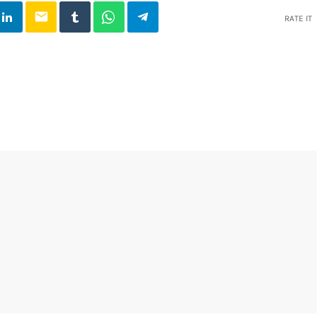
email
RATE IT