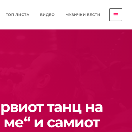
menu
ТОП ЛИСТА
ВИДЕО
МУЗИЧКИ ВЕСТИ
првиот танц на
 ме“ и самиот