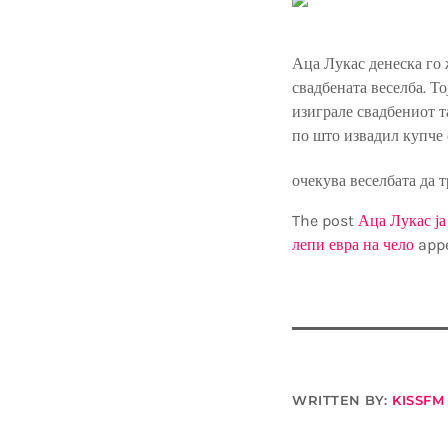
Аца Лукас денеска го 
свадбената веселба. То
изиграле свадбениот т
по што извадил купче с
очекува веселбата да т
The post
Аца Лукас ја
лепи евра на чело
appe
WRITTEN BY:
KISSFM