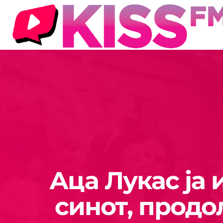
Аца Лукас ја 
синот, продо