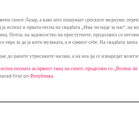
жени синот Лазар, а како што пишуваат српските медиуми, пејач
ј ја испеал и првата песна на свадбата „Има ли наде за нас“, на к
анц. Потоа, на задоволство на пристутните, продолжил со негов
о евра за да ја кити музиката, а и самиот себе. На свадбата запеа
рае до раните утриснките часови, а на неа да се изнаредат колеги
 испеа песната за првиот танц на синот, продолжи со „Волиш ли 
ared first on
Република
.