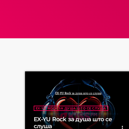
EX-YU ROCK ЗА ДУША ШТО СЕ СЛУША
EX-YU Rock за душа што се
слуша
more_vert