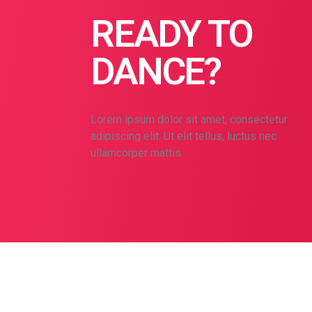
READY TO
DANCE?
Lorem ipsum dolor sit amet, consectetur
adipiscing elit. Ut elit tellus, luctus nec
ullamcorper mattis.