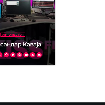
ART DIRECTOR
сандар Каваја
corper consequat pharetra.
cidunt neque. Sed molestie,
idunt malesuada, sapien leo
, at auctor arcu eros at nulla.
us ante, feugiat eu enim.