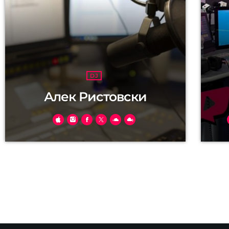
DJ
Алек Ристовски
Александар Ристовски "Управите,
Cur
сопственик, ДЈ и главен веб дизајнер и
veh
раководител за техничка подршка" Се
bib
препознава со пуштање на EX-YU и
nis
Македонските балади на Радио KISS FM.
ac,
Фан страната Најубавите EX YU Балади се
промени во Радио KISS FM поради