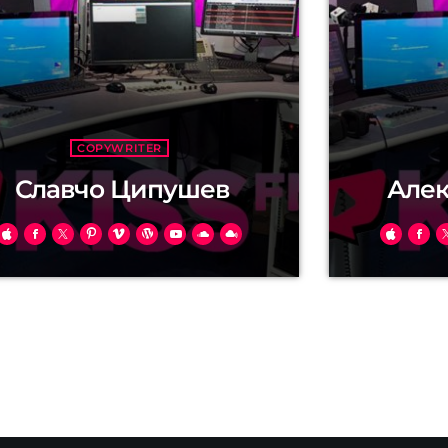
COPYWRITER
Славчо Ципушев
Алек
abitur id urna feugiat, luctus nunc vel,
Donec ullam
icula justo. Suspendisse lorem leo,
Etiam et tin
endum nec nisi quis, mattis mollis
sem id tinc
l. Nam mi libero, vehicula eget aliquet
tristique dui
 vehicula nec ante. Donec.
Phasellus lac