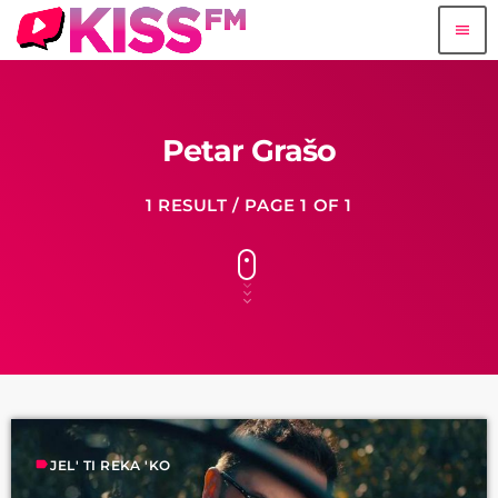
menu
Petar Grašo
1 RESULT / PAGE 1 OF 1
label
JEL' TI REKA 'KO