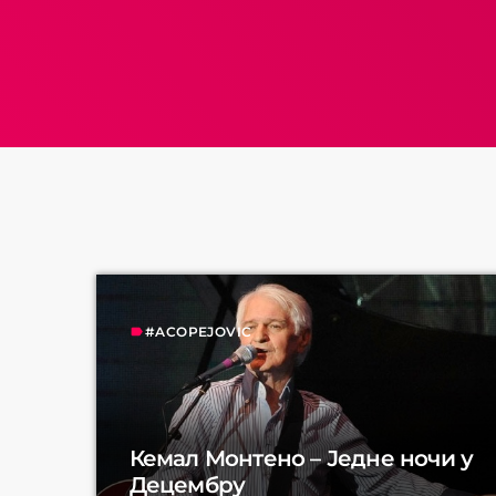
#ACOPEJOVIC
label
Кемал Монтено – Једне ночи у
Децембру