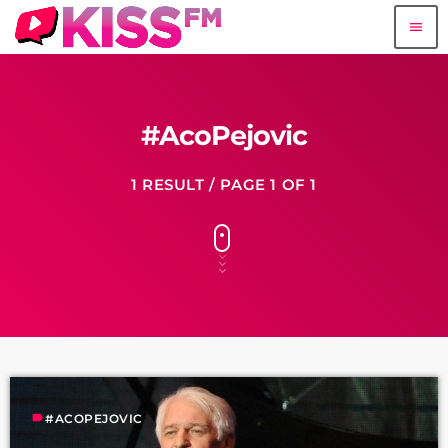
menu
#AcoPejovic
1 RESULT / PAGE 1 OF 1
label
#ACOPEJOVIC