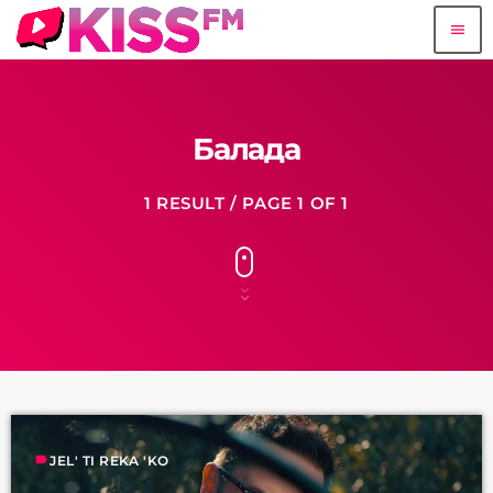
menu
Балада
1 RESULT / PAGE 1 OF 1
label
JEL' TI REKA 'KO