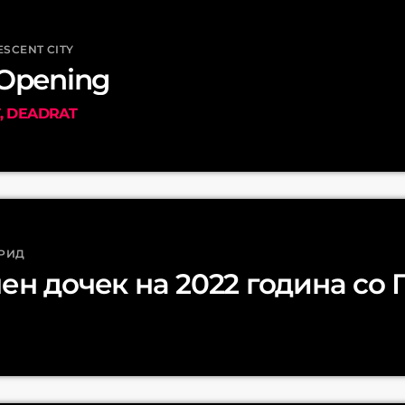
ESCENT CITY
 Opening
T, DEADRAT
ХРИД
ен дочек на 2022 година со 
О