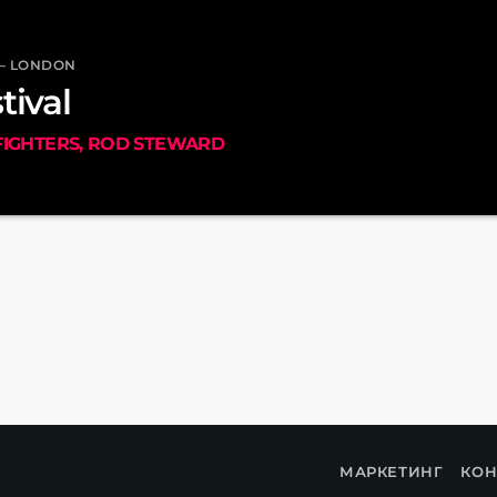
 — LONDON
tival
FIGHTERS, ROD STEWARD
МАРКЕТИНГ
КОН