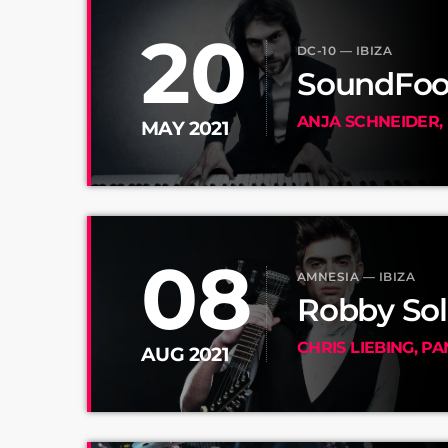
20
DC-10 — IBIZA
SoundFool
ANJA SCHNEIDER, 
MAY 2021
08
AMNESIA — IBIZA
Robby Sol
CHRIS LIEBING, P
AUG 2021