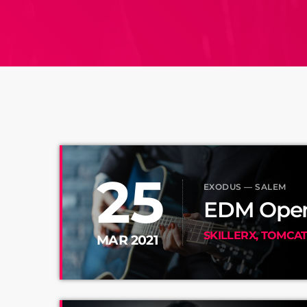
25
EXODUS — SALEM
EDM Open
SKILLERX, TOMCA
MAR 2021