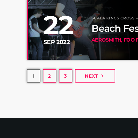
22
SCALA KINGS CROSS
Beach Fes
AEROSMITH, FOO 
SEP 2022
navigate_next
1
2
3
NEXT